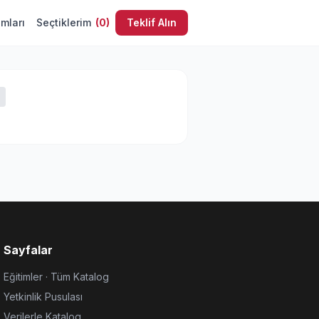
umları
Seçtiklerim
(
0
)
Teklif Alın
Sayfalar
Eğitimler · Tüm Katalog
Yetkinlik Pusulası
Verilerle Katalog