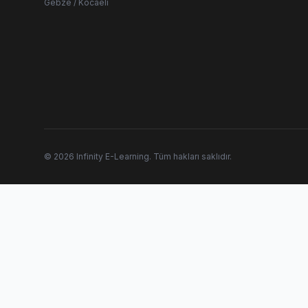
Gebze / Kocaeli
© 2026 Infinity E-Learning. Tüm hakları saklıdır.