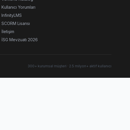
Kullanıcı Yorumları
InfinityLMS
SCORM Lisansı
İletişim
İSG Mevzuatı 2026
300+ kurumsal müşteri · 2.5 milyon+ aktif kullanıcı