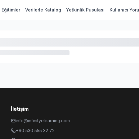
Eğitimler
Verilerle Katalog
Yetkinlik Pusulası
Kullanıcı Yor
İletişim
info@infinityelearning.com
+90 530 555 32 72