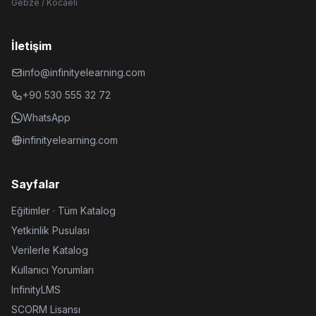
Gebze / Kocaeli
İletişim
info@infinityelearning.com
+90 530 555 32 72
WhatsApp
infinityelearning.com
Sayfalar
Eğitimler · Tüm Katalog
Yetkinlik Pusulası
Verilerle Katalog
Kullanıcı Yorumları
InfinityLMS
SCORM Lisansı