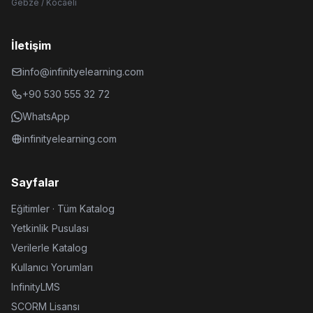
Gebze / Kocaeli
İletişim
info@infinityelearning.com
+90 530 555 32 72
WhatsApp
infinityelearning.com
Sayfalar
Eğitimler · Tüm Katalog
Yetkinlik Pusulası
Verilerle Katalog
Kullanıcı Yorumları
InfinityLMS
SCORM Lisansı