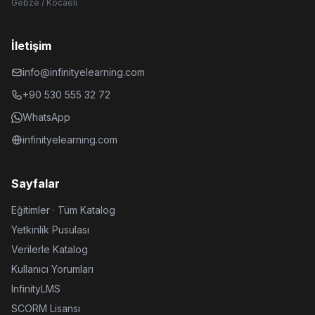
Gebze / Kocaeli
İletişim
info@infinityelearning.com
+90 530 555 32 72
WhatsApp
infinityelearning.com
Sayfalar
Eğitimler · Tüm Katalog
Yetkinlik Pusulası
Verilerle Katalog
Kullanıcı Yorumları
InfinityLMS
SCORM Lisansı