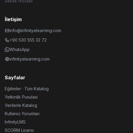
Gebze / Kocaeli
İletişim
info@infinityelearning.com
+90 530 555 32 72
WhatsApp
infinityelearning.com
Sayfalar
Eğitimler · Tüm Katalog
Yetkinlik Pusulası
Verilerle Katalog
Kullanıcı Yorumları
InfinityLMS
SCORM Lisansı