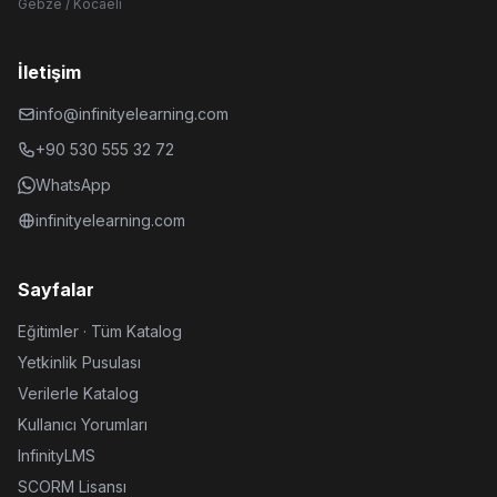
Gebze / Kocaeli
İletişim
info@infinityelearning.com
+90 530 555 32 72
WhatsApp
infinityelearning.com
Sayfalar
Eğitimler · Tüm Katalog
Yetkinlik Pusulası
Verilerle Katalog
Kullanıcı Yorumları
InfinityLMS
SCORM Lisansı