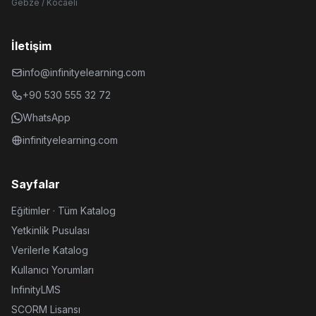
Gebze / Kocaeli
İletişim
info@infinityelearning.com
+90 530 555 32 72
WhatsApp
infinityelearning.com
Sayfalar
Eğitimler · Tüm Katalog
Yetkinlik Pusulası
Verilerle Katalog
Kullanıcı Yorumları
InfinityLMS
SCORM Lisansı