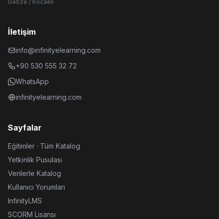
Gebze / Kocaeli
İletişim
info@infinityelearning.com
+90 530 555 32 72
WhatsApp
infinityelearning.com
Sayfalar
Eğitimler · Tüm Katalog
Yetkinlik Pusulası
Verilerle Katalog
Kullanıcı Yorumları
InfinityLMS
SCORM Lisansı