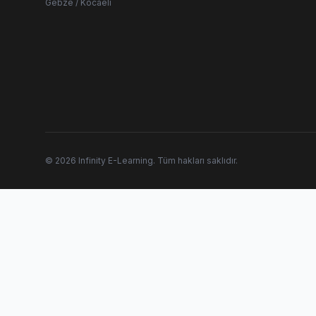
Gebze / Kocaeli
© 2026 Infinity E-Learning. Tüm hakları saklıdır.