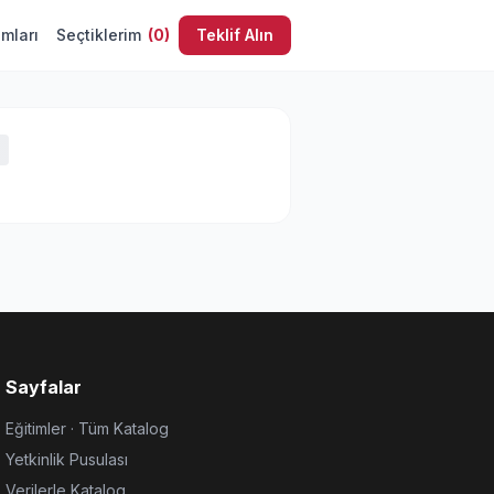
umları
Seçtiklerim
(
0
)
Teklif Alın
Sayfalar
Eğitimler · Tüm Katalog
Yetkinlik Pusulası
Verilerle Katalog