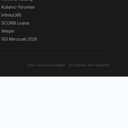
Kullanıcı Yorumları
InfinityLMS
SCORM Lisansı
İletişim
İSG Mevzuatı 2026
300+ kurumsal müşteri · 2.5 milyon+ aktif kullanıcı