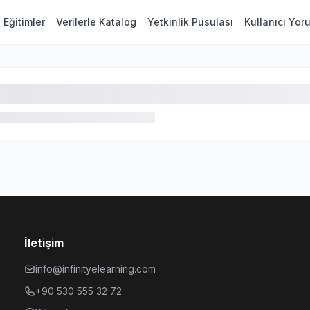
Eğitimler
Verilerle Katalog
Yetkinlik Pusulası
Kullanıcı Yor
İletişim
info@infinityelearning.com
+90 530 555 32 72