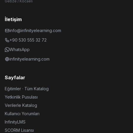
Gebze / Kocaeli
İletişim
info@infinityelearning.com
+90 530 555 32 72
WhatsApp
infinityelearning.com
Sayfalar
Eğitimler · Tüm Katalog
Yetkinlik Pusulası
Verilerle Katalog
Kullanıcı Yorumları
InfinityLMS
SCORM Lisansı