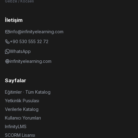
Gebze / Kocaeli
İletişim
info@infinityelearning.com
+90 530 555 32 72
WhatsApp
infinityelearning.com
Sayfalar
Eğitimler · Tüm Katalog
Yetkinlik Pusulası
Verilerle Katalog
Kullanıcı Yorumları
InfinityLMS
SCORM Lisansı