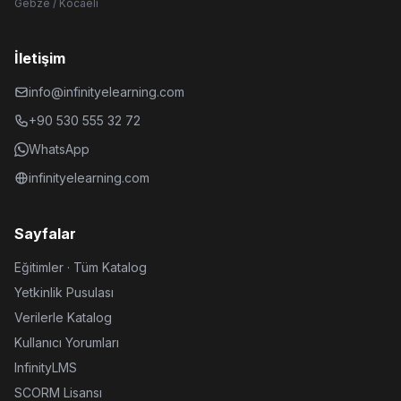
Gebze / Kocaeli
İletişim
info@infinityelearning.com
+90 530 555 32 72
WhatsApp
infinityelearning.com
Sayfalar
Eğitimler · Tüm Katalog
Yetkinlik Pusulası
Verilerle Katalog
Kullanıcı Yorumları
InfinityLMS
SCORM Lisansı