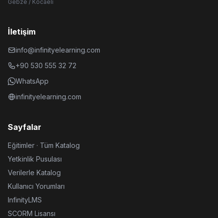
Gebze / Kocaeli
İletişim
info@infinityelearning.com
+90 530 555 32 72
WhatsApp
infinityelearning.com
Sayfalar
Eğitimler · Tüm Katalog
Yetkinlik Pusulası
Verilerle Katalog
Kullanıcı Yorumları
InfinityLMS
SCORM Lisansı