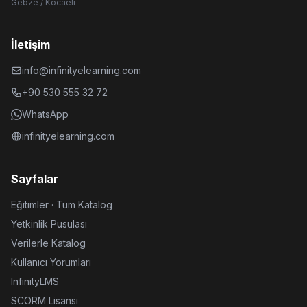
Gebze / Kocaeli
İletişim
info@infinityelearning.com
+90 530 555 32 72
WhatsApp
infinityelearning.com
Sayfalar
Eğitimler · Tüm Katalog
Yetkinlik Pusulası
Verilerle Katalog
Kullanıcı Yorumları
InfinityLMS
SCORM Lisansı