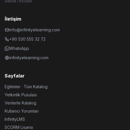
Gebze / Kocaeli
İletişim
info@infinityelearning.com
+90 530 555 32 72
WhatsApp
infinityelearning.com
Sayfalar
Eğitimler · Tüm Katalog
Yetkinlik Pusulası
Verilerle Katalog
Kullanıcı Yorumları
InfinityLMS
SCORM Lisansı