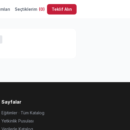
umları
Seçtiklerim
(
0
)
Teklif Alın
Sayfalar
Eğitimler · Tüm Katalog
Yetkinlik Pusulası
Verilerle Katalog