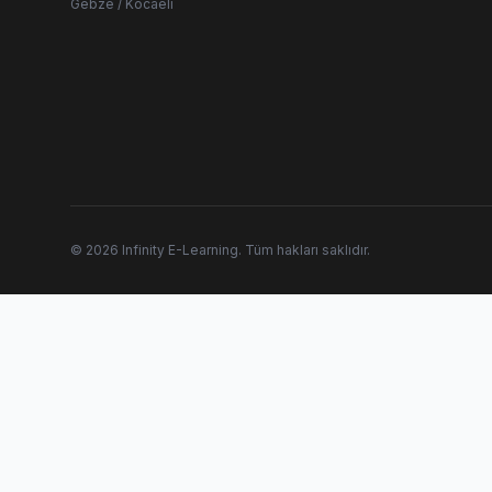
Gebze / Kocaeli
© 2026 Infinity E-Learning. Tüm hakları saklıdır.