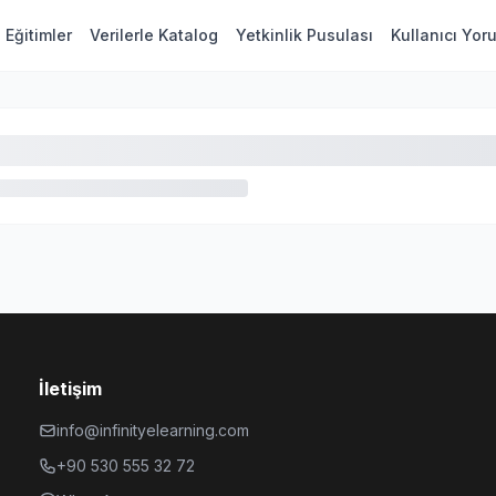
Eğitimler
Verilerle Katalog
Yetkinlik Pusulası
Kullanıcı Yor
İletişim
info@infinityelearning.com
+90 530 555 32 72