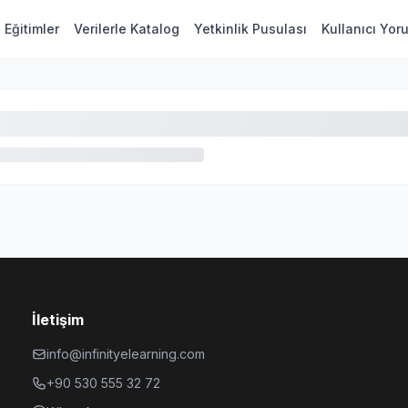
Eğitimler
Verilerle Katalog
Yetkinlik Pusulası
Kullanıcı Yor
İletişim
info@infinityelearning.com
+90 530 555 32 72