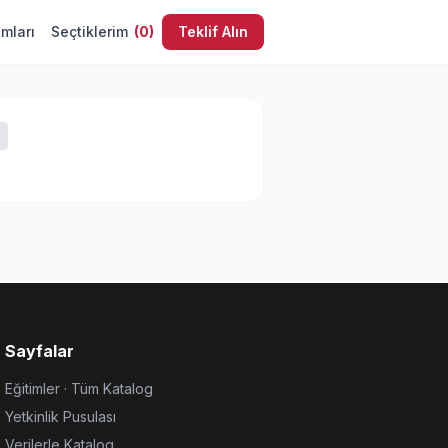
umları
Seçtiklerim
(
0
)
Teklif Alın
Sayfalar
Eğitimler · Tüm Katalog
Yetkinlik Pusulası
Verilerle Katalog