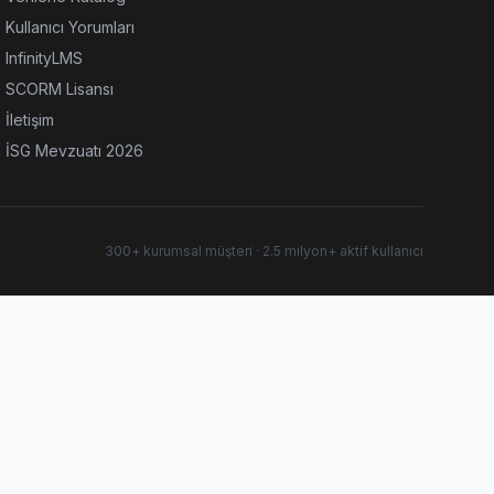
Kullanıcı Yorumları
InfinityLMS
SCORM Lisansı
İletişim
İSG Mevzuatı 2026
300+ kurumsal müşteri · 2.5 milyon+ aktif kullanıcı