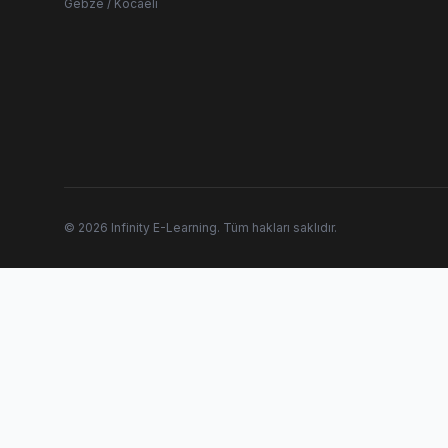
Gebze / Kocaeli
© 2026 Infinity E-Learning. Tüm hakları saklıdır.