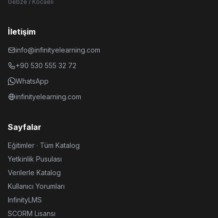
Gebze / Kocaeli
İletişim
info@infinityelearning.com
+90 530 555 32 72
WhatsApp
infinityelearning.com
Sayfalar
Eğitimler · Tüm Katalog
Yetkinlik Pusulası
Verilerle Katalog
Kullanıcı Yorumları
InfinityLMS
SCORM Lisansı