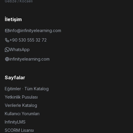
Gebze / Kocaeli
İletişim
info@infinityelearning.com
+90 530 555 32 72
WhatsApp
infinityelearning.com
Sayfalar
Eğitimler · Tüm Katalog
Yetkinlik Pusulası
Verilerle Katalog
Kullanıcı Yorumları
InfinityLMS
SCORM Lisansı