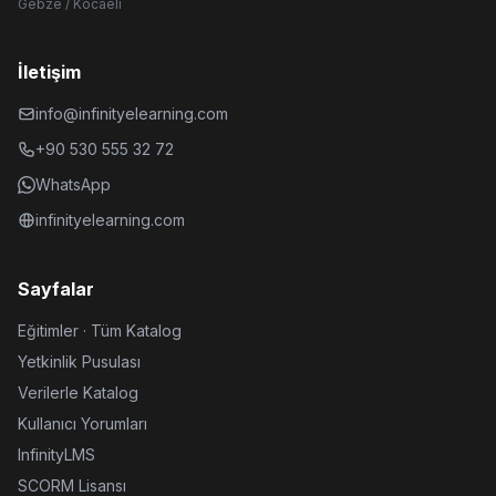
Gebze / Kocaeli
İletişim
info@infinityelearning.com
+90 530 555 32 72
WhatsApp
infinityelearning.com
Sayfalar
Eğitimler · Tüm Katalog
Yetkinlik Pusulası
Verilerle Katalog
Kullanıcı Yorumları
InfinityLMS
SCORM Lisansı