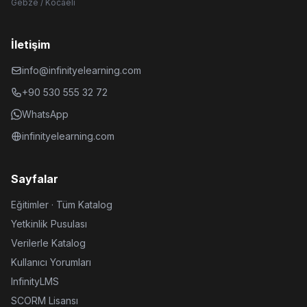
Gebze / Kocaeli
İletişim
info@infinityelearning.com
+90 530 555 32 72
WhatsApp
infinityelearning.com
Sayfalar
Eğitimler · Tüm Katalog
Yetkinlik Pusulası
Verilerle Katalog
Kullanıcı Yorumları
InfinityLMS
SCORM Lisansı