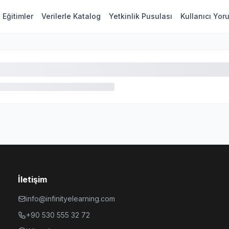
Eğitimler
Verilerle Katalog
Yetkinlik Pusulası
Kullanıcı Yor
İletişim
info@infinityelearning.com
+90 530 555 32 72