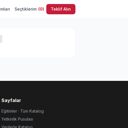
umları
Seçtiklerim
(
0
)
Teklif Alın
Sayfalar
Eğitimler · Tüm Katalog
Yetkinlik Pusulası
Verilerle Katalog