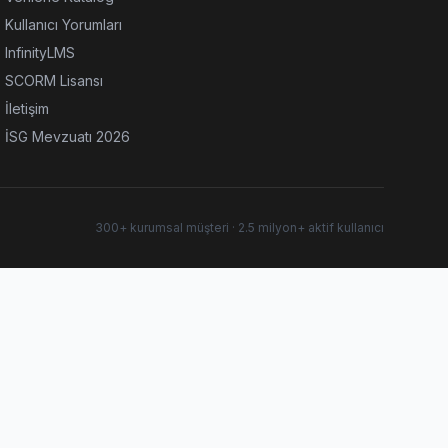
Kullanıcı Yorumları
InfinityLMS
SCORM Lisansı
İletişim
İSG Mevzuatı 2026
300+ kurumsal müşteri · 2.5 milyon+ aktif kullanıcı