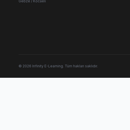
Gebze / Kocaeli
© 2026 Infinity E-Learning. Tüm hakları saklıdır.