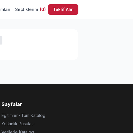
umları
Seçtiklerim
(
0
)
Teklif Alın
Sayfalar
Eğitimler · Tüm Katalog
Yetkinlik Pusulası
Verilerle Katalog