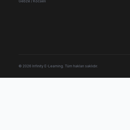
Gebze / Kocaeli
© 2026 Infinity E-Learning. Tüm hakları saklıdır.