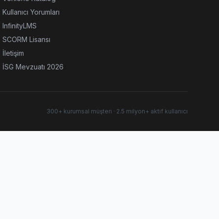
Kullanıcı Yorumları
InfinityLMS
SCORM Lisansı
İletişim
İSG Mevzuatı 2026
300+ kurumsal müşteri · 2.5 milyon+ aktif kullanıcı