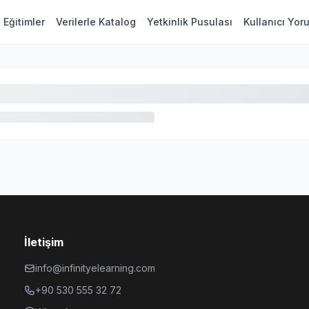
Eğitimler
Verilerle Katalog
Yetkinlik Pusulası
Kullanıcı Yor
İletişim
info@infinityelearning.com
+90 530 555 32 72