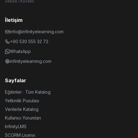
Gebze / Kocaeli
İletişim
info@infinityelearning.com
+90 530 555 32 72
WhatsApp
infinityelearning.com
Sayfalar
Eğitimler · Tüm Katalog
Yetkinlik Pusulası
Verilerle Katalog
Kullanıcı Yorumları
InfinityLMS
SCORM Lisansı