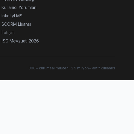
Kullanıcı Yorumları
InfinityLMS
SCORM Lisansı
İletişim
İSG Mevzuatı 2026
300+ kurumsal müşteri · 2.5 milyon+ aktif kullanıcı