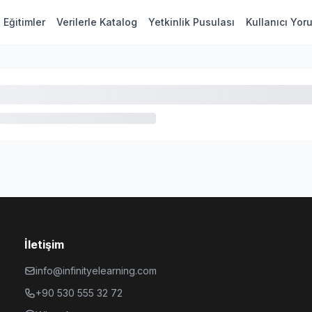
Eğitimler
Verilerle Katalog
Yetkinlik Pusulası
Kullanıcı Yor
İletişim
info@infinityelearning.com
+90 530 555 32 72