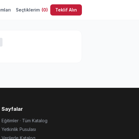
umları
Seçtiklerim
(
0
)
Teklif Alın
Sayfalar
Eğitimler · Tüm Katalog
Yetkinlik Pusulası
Verilerle Katalog