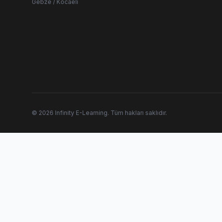
Gebze / Kocaeli
© 2026 Infinity E-Learning. Tüm hakları saklıdır.