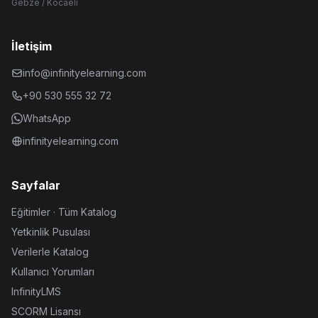
Gebze / Kocaeli
İletişim
info@infinityelearning.com
+90 530 555 32 72
WhatsApp
infinityelearning.com
Sayfalar
Eğitimler · Tüm Katalog
Yetkinlik Pusulası
Verilerle Katalog
Kullanıcı Yorumları
InfinityLMS
SCORM Lisansı