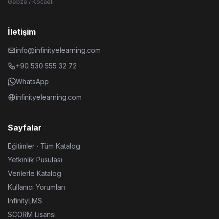
Gebze / Kocaeli
İletişim
info@infinityelearning.com
+90 530 555 32 72
WhatsApp
infinityelearning.com
Sayfalar
Eğitimler · Tüm Katalog
Yetkinlik Pusulası
Verilerle Katalog
Kullanıcı Yorumları
InfinityLMS
SCORM Lisansı