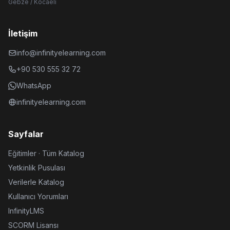
Gebze / Kocaeli
İletişim
info@infinityelearning.com
+90 530 555 32 72
WhatsApp
infinityelearning.com
Sayfalar
Eğitimler · Tüm Katalog
Yetkinlik Pusulası
Verilerle Katalog
Kullanıcı Yorumları
InfinityLMS
SCORM Lisansı