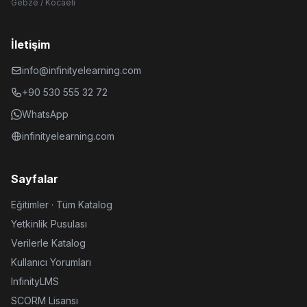
Gebze / Kocaeli
İletişim
info@infinityelearning.com
+90 530 555 32 72
WhatsApp
infinityelearning.com
Sayfalar
Eğitimler · Tüm Katalog
Yetkinlik Pusulası
Verilerle Katalog
Kullanıcı Yorumları
InfinityLMS
SCORM Lisansı