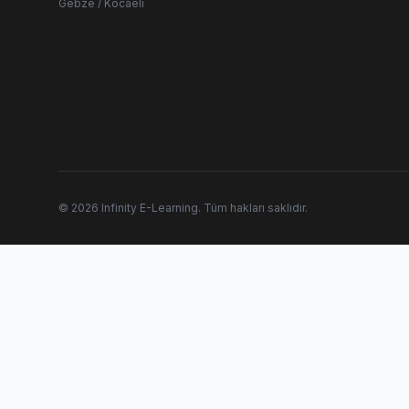
Gebze / Kocaeli
© 2026 Infinity E-Learning. Tüm hakları saklıdır.