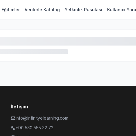
Eğitimler
Verilerle Katalog
Yetkinlik Pusulası
Kullanıcı Yor
İletişim
info@infinityelearning.com
+90 530 555 32 72