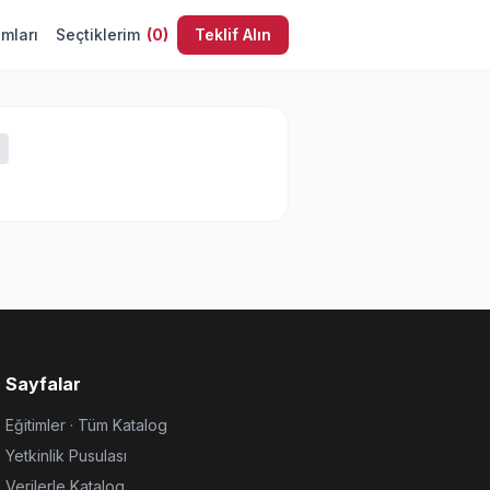
umları
Seçtiklerim
(
0
)
Teklif Alın
Sayfalar
Eğitimler · Tüm Katalog
Yetkinlik Pusulası
Verilerle Katalog