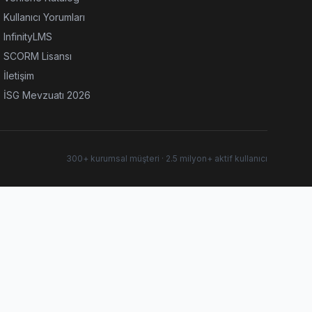
Kullanıcı Yorumları
InfinityLMS
SCORM Lisansı
İletişim
İSG Mevzuatı 2026
300+ kurumsal müşteri · 2.5 milyon+ aktif kullanıcı