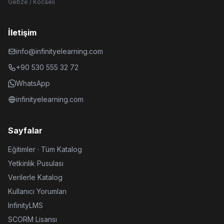
Gebze / Kocaeli
İletişim
info@infinityelearning.com
+90 530 555 32 72
WhatsApp
infinityelearning.com
Sayfalar
Eğitimler · Tüm Katalog
Yetkinlik Pusulası
Verilerle Katalog
Kullanıcı Yorumları
InfinityLMS
SCORM Lisansı