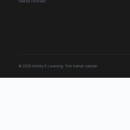
Gebze / Kocaeli
© 2026 Infinity E-Learning. Tüm hakları saklıdır.