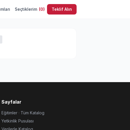
umları
Seçtiklerim
(
0
)
Teklif Alın
Sayfalar
Eğitimler · Tüm Katalog
Yetkinlik Pusulası
Verilerle Katalog