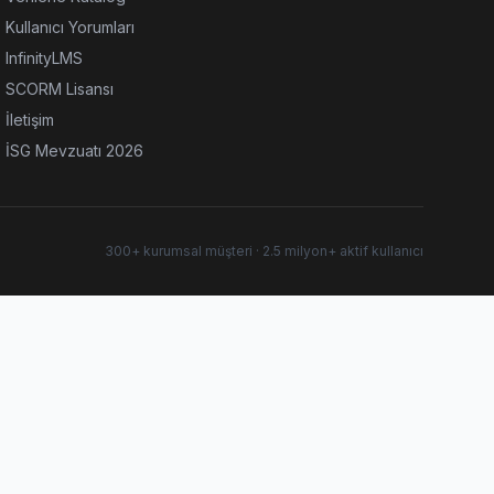
Kullanıcı Yorumları
InfinityLMS
SCORM Lisansı
İletişim
İSG Mevzuatı 2026
300+ kurumsal müşteri · 2.5 milyon+ aktif kullanıcı