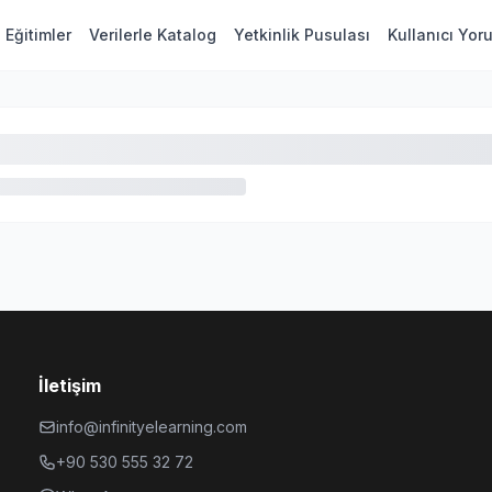
Eğitimler
Verilerle Katalog
Yetkinlik Pusulası
Kullanıcı Yor
İletişim
info@infinityelearning.com
+90 530 555 32 72