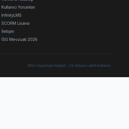
Kullanıcı Yorumları
InfinityLMS
SCORM Lisansı
İletişim
İSG Mevzuatı 2026
300+ kurumsal müşteri · 2.5 milyon+ aktif kullanıcı