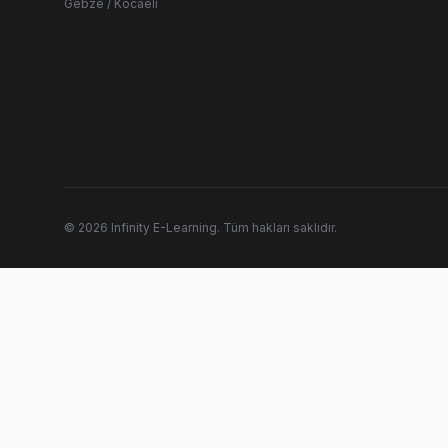
Gebze / Kocaeli
© 2026 Infinity E-Learning. Tüm hakları saklıdır.