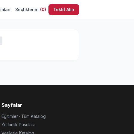
umları
Seçtiklerim
(
0
)
Teklif Alın
Sayfalar
Eğitimler · Tüm Katalog
Yetkinlik Pusulası
Verilerle Katalog