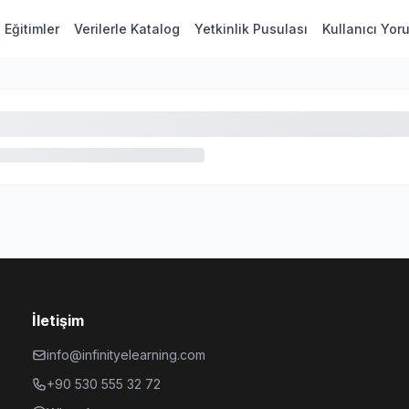
Eğitimler
Verilerle Katalog
Yetkinlik Pusulası
Kullanıcı Yor
İletişim
info@infinityelearning.com
+90 530 555 32 72