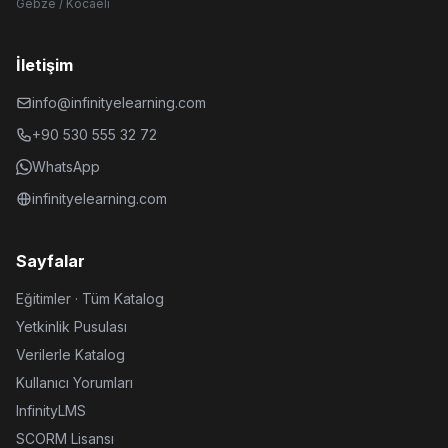
Gebze / Kocaeli
İletişim
info@infinityelearning.com
+90 530 555 32 72
WhatsApp
infinityelearning.com
Sayfalar
Eğitimler · Tüm Katalog
Yetkinlik Pusulası
Verilerle Katalog
Kullanıcı Yorumları
InfinityLMS
SCORM Lisansı