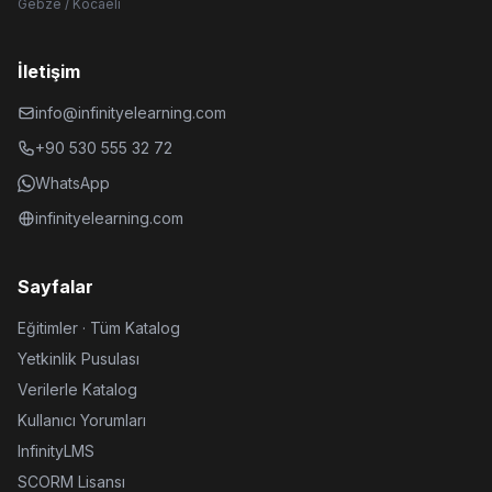
Gebze / Kocaeli
İletişim
info@infinityelearning.com
+90 530 555 32 72
WhatsApp
infinityelearning.com
Sayfalar
Eğitimler · Tüm Katalog
Yetkinlik Pusulası
Verilerle Katalog
Kullanıcı Yorumları
InfinityLMS
SCORM Lisansı