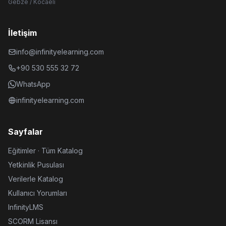
Gebze / Kocaeli
İletişim
info@infinityelearning.com
+90 530 555 32 72
WhatsApp
infinityelearning.com
Sayfalar
Eğitimler · Tüm Katalog
Yetkinlik Pusulası
Verilerle Katalog
Kullanıcı Yorumları
InfinityLMS
SCORM Lisansı