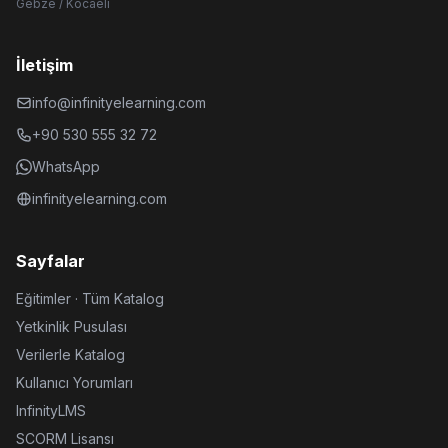
Gebze / Kocaeli
İletişim
info@infinityelearning.com
+90 530 555 32 72
WhatsApp
infinityelearning.com
Sayfalar
Eğitimler · Tüm Katalog
Yetkinlik Pusulası
Verilerle Katalog
Kullanıcı Yorumları
InfinityLMS
SCORM Lisansı