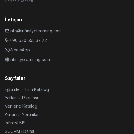
Gebze / Kocaeli
İletişim
info@infinityelearning.com
+90 530 555 32 72
WhatsApp
infinityelearning.com
Sayfalar
Eğitimler · Tüm Katalog
Yetkinlik Pusulası
Verilerle Katalog
Kullanıcı Yorumları
InfinityLMS
SCORM Lisansı