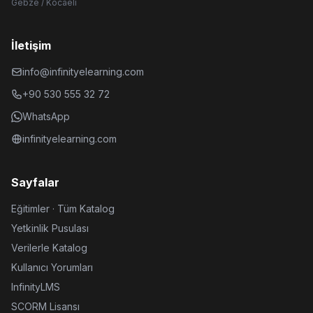
Gebze / Kocaeli
İletişim
info@infinityelearning.com
+90 530 555 32 72
WhatsApp
infinityelearning.com
Sayfalar
Eğitimler · Tüm Katalog
Yetkinlik Pusulası
Verilerle Katalog
Kullanıcı Yorumları
InfinityLMS
SCORM Lisansı