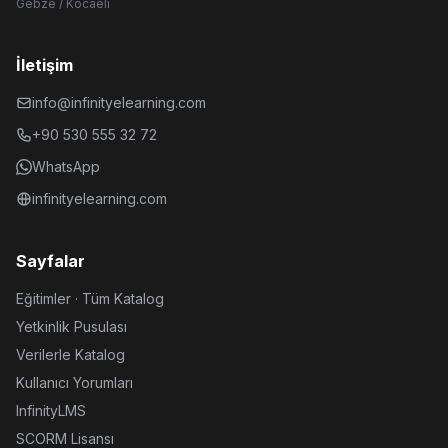
Gebze / Kocaeli
İletişim
info@infinityelearning.com
+90 530 555 32 72
WhatsApp
infinityelearning.com
Sayfalar
Eğitimler · Tüm Katalog
Yetkinlik Pusulası
Verilerle Katalog
Kullanıcı Yorumları
InfinityLMS
SCORM Lisansı