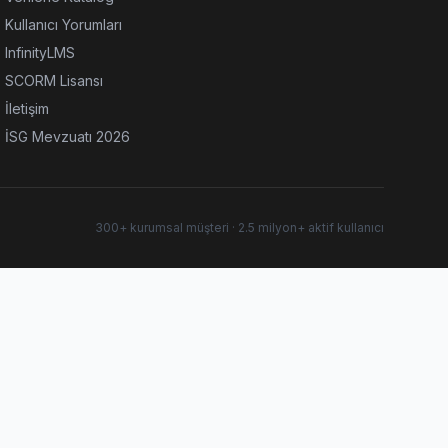
Kullanıcı Yorumları
InfinityLMS
SCORM Lisansı
İletişim
İSG Mevzuatı 2026
300+ kurumsal müşteri · 2.5 milyon+ aktif kullanıcı