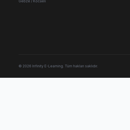
Gebze / Kocaeli
© 2026 Infinity E-Learning. Tüm hakları saklıdır.