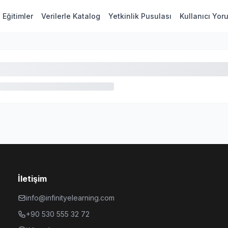
Eğitimler
Verilerle Katalog
Yetkinlik Pusulası
Kullanıcı Yor
İletişim
info@infinityelearning.com
+90 530 555 32 72