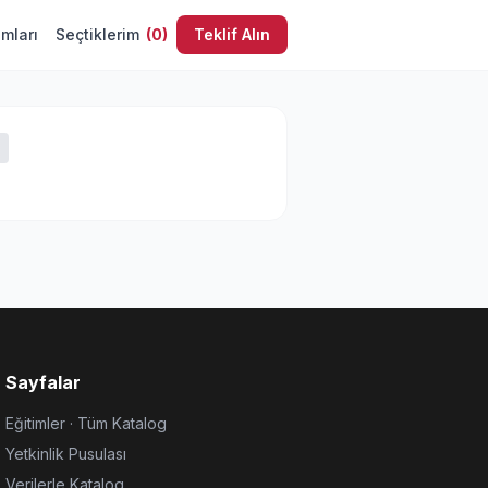
umları
Seçtiklerim
(
0
)
Teklif Alın
Sayfalar
Eğitimler · Tüm Katalog
Yetkinlik Pusulası
Verilerle Katalog