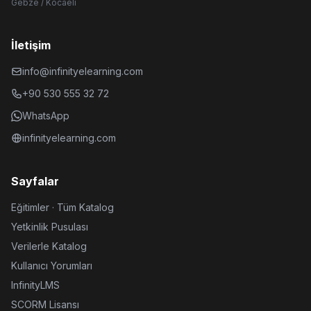
Gebze / Kocaeli
İletişim
info@infinityelearning.com
+90 530 555 32 72
WhatsApp
infinityelearning.com
Sayfalar
Eğitimler · Tüm Katalog
Yetkinlik Pusulası
Verilerle Katalog
Kullanıcı Yorumları
InfinityLMS
SCORM Lisansı