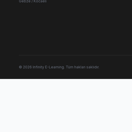
Gebze / Kocaeli
© 2026 Infinity E-Learning. Tüm hakları saklıdır.