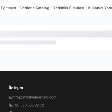
Eğitimler
Verilerle Katalog
Yetkinlik Pusulası
Kullanıcı Yor
İletişim
info@infinityelearning.com
+90 530 555 32 72