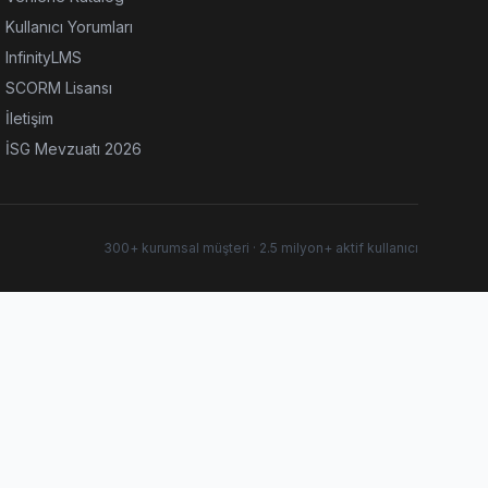
Kullanıcı Yorumları
InfinityLMS
SCORM Lisansı
İletişim
İSG Mevzuatı 2026
300+ kurumsal müşteri · 2.5 milyon+ aktif kullanıcı