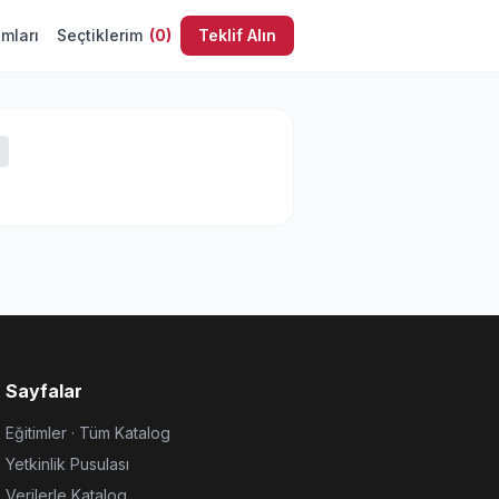
umları
Seçtiklerim
(
0
)
Teklif Alın
Sayfalar
Eğitimler · Tüm Katalog
Yetkinlik Pusulası
Verilerle Katalog