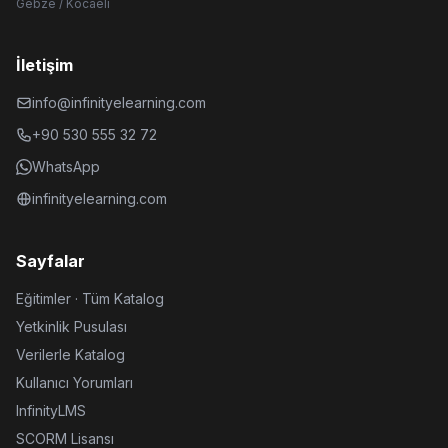
Gebze / Kocaeli
İletişim
info@infinityelearning.com
+90 530 555 32 72
WhatsApp
infinityelearning.com
Sayfalar
Eğitimler · Tüm Katalog
Yetkinlik Pusulası
Verilerle Katalog
Kullanıcı Yorumları
InfinityLMS
SCORM Lisansı