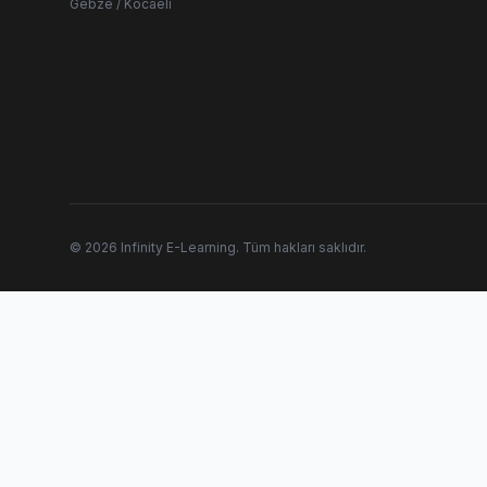
Gebze / Kocaeli
© 2026 Infinity E-Learning. Tüm hakları saklıdır.