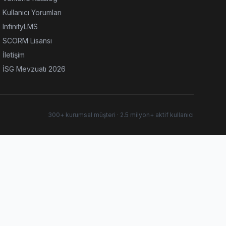
Kullanıcı Yorumları
InfinityLMS
SCORM Lisansı
İletişim
İSG Mevzuatı 2026
300+ kurumsal müşteri · 2.5 milyon+ aktif kullanıcı