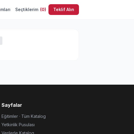
umları
Seçtiklerim
(
0
)
Teklif Alın
Sayfalar
Eğitimler · Tüm Katalog
Yetkinlik Pusulası
Verilerle Katalog