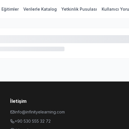
Eğitimler
Verilerle Katalog
Yetkinlik Pusulası
Kullanıcı Yor
İletişim
info@infinityelearning.com
+90 530 555 32 72