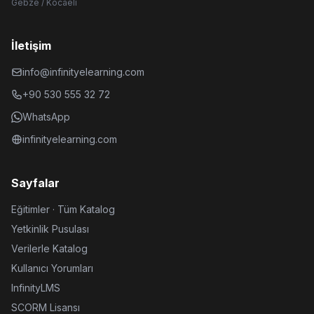
Gebze / Kocaeli
İletişim
info@infinityelearning.com
+90 530 555 32 72
WhatsApp
infinityelearning.com
Sayfalar
Eğitimler · Tüm Katalog
Yetkinlik Pusulası
Verilerle Katalog
Kullanıcı Yorumları
InfinityLMS
SCORM Lisansı