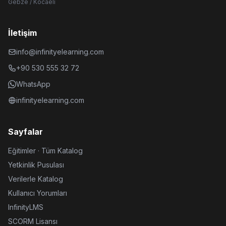
Gebze / Kocaeli
İletişim
info@infinityelearning.com
+90 530 555 32 72
WhatsApp
infinityelearning.com
Sayfalar
Eğitimler · Tüm Katalog
Yetkinlik Pusulası
Verilerle Katalog
Kullanıcı Yorumları
InfinityLMS
SCORM Lisansı