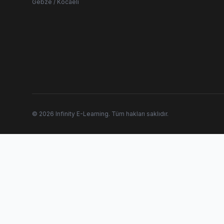
Gebze / Kocaeli
© 2026 Infinity E-Learning. Tüm hakları saklıdır.