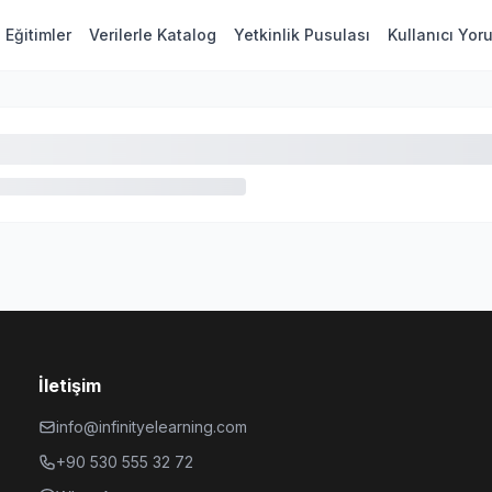
Eğitimler
Verilerle Katalog
Yetkinlik Pusulası
Kullanıcı Yor
İletişim
info@infinityelearning.com
+90 530 555 32 72