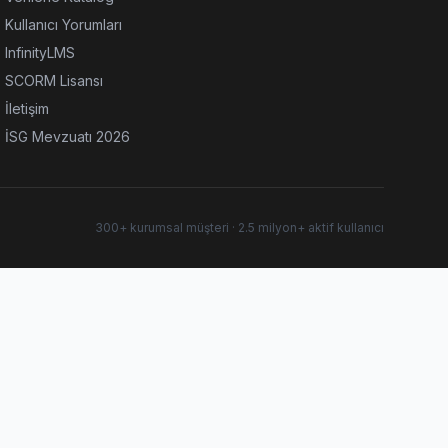
Kullanıcı Yorumları
InfinityLMS
SCORM Lisansı
İletişim
İSG Mevzuatı 2026
300+ kurumsal müşteri · 2.5 milyon+ aktif kullanıcı