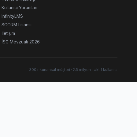
Kullanıcı Yorumları
InfinityLMS
SCORM Lisansı
İletişim
İSG Mevzuatı 2026
300+ kurumsal müşteri · 2.5 milyon+ aktif kullanıcı