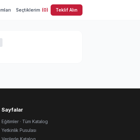
umları
Seçtiklerim
(
0
)
Teklif Alın
Sayfalar
Eğitimler · Tüm Katalog
Yetkinlik Pusulası
Verilerle Katalog