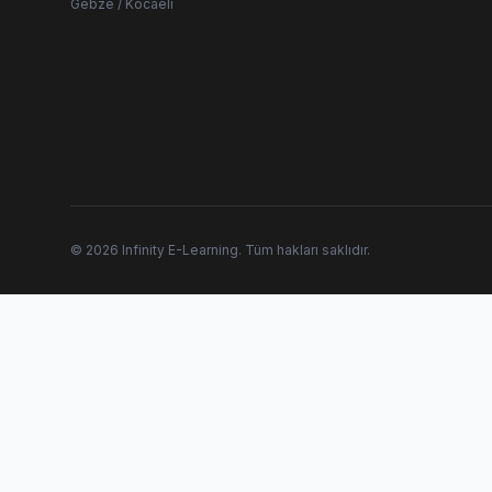
Gebze / Kocaeli
© 2026 Infinity E-Learning. Tüm hakları saklıdır.