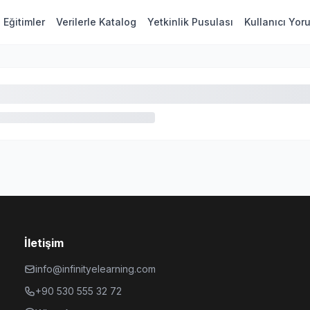
Eğitimler
Verilerle Katalog
Yetkinlik Pusulası
Kullanıcı Yor
İletişim
info@infinityelearning.com
+90 530 555 32 72